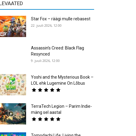
LEVAATED
Star Fox – räägi mulle rebasest
22. juuli 2026, 12:00
Assassin’s Creed: Black Flag
Resynced
9. juuli 2026, 12:00
Yoshi and the Mysterious Book –
LOL ehk Lugemine On Lõbus
TerraTech Legion – Parim Indie-
mäng sel aastal
Tomodachi Life: Living the