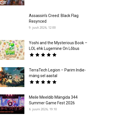
Assassin’s Creed: Black Flag
Resynced
9. juuli 2026, 12:00
Yoshi and the Mysterious Book –
LOL ehk Lugemine On Lõbus
TerraTech Legion – Parim Indie-
mäng sel aastal
Meile Meeldib Mängida 344
Summer Game Fest 2026
6. juuni 2026, 19:10