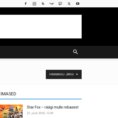
HINNANGU JÄRGI
IIMASED
Star Fox – räägi mulle rebasest
22. juuli 2026, 12:00