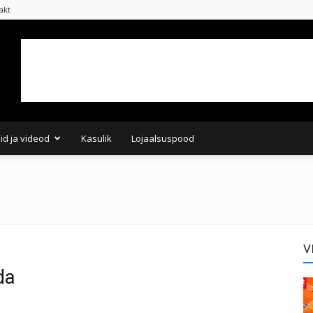
akt
did ja videod
Kasulik
Lojaalsuspood
V
da