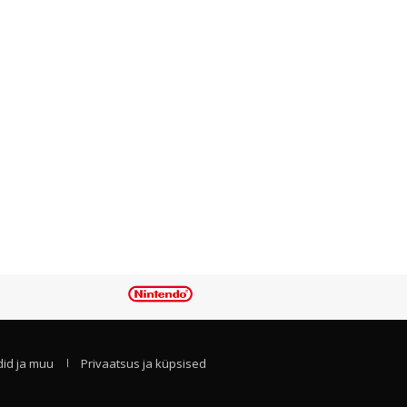
id ja muu
Privaatsus ja küpsised