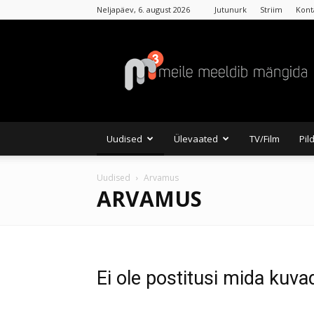
Neljapäev, 6. august 2026
Jutunurk
Striim
Kont
MKuubis
Uudised
Ülevaated
TV/Film
Pil
Uudised
Arvamus
ARVAMUS
Ei ole postitusi mida kuva