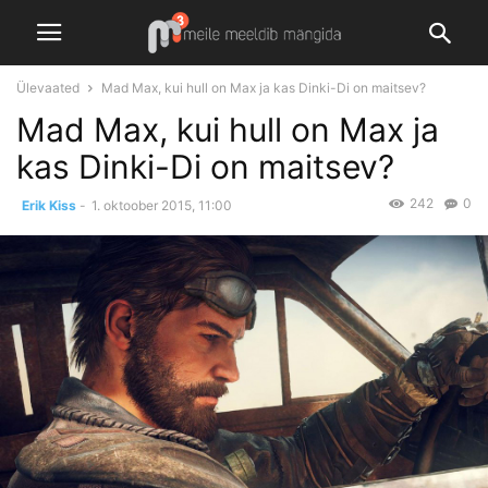
Ülevaated
Mad Max, kui hull on Max ja kas Dinki-Di on maitsev?
Mad Max, kui hull on Max ja
kas Dinki-Di on maitsev?
242
0
Erik Kiss
-
1. oktoober 2015, 11:00