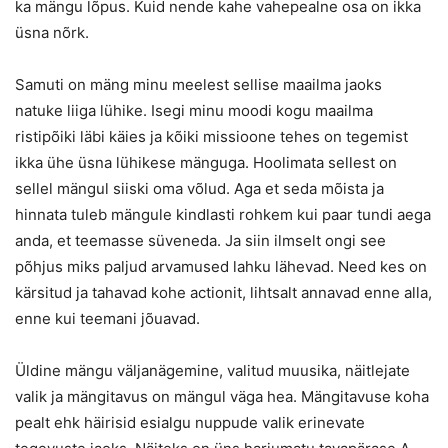
ka mängu lõpus. Kuid nende kahe vahepealne osa on ikka
üsna nõrk.
Samuti on mäng minu meelest sellise maailma jaoks
natuke liiga lühike. Isegi minu moodi kogu maailma
ristipõiki läbi käies ja kõiki missioone tehes on tegemist
ikka ühe üsna lühikese mänguga. Hoolimata sellest on
sellel mängul siiski oma võlud. Aga et seda mõista ja
hinnata tuleb mängule kindlasti rohkem kui paar tundi aega
anda, et teemasse süveneda. Ja siin ilmselt ongi see
põhjus miks paljud arvamused lahku lähevad. Need kes on
kärsitud ja tahavad kohe actionit, lihtsalt annavad enne alla,
enne kui teemani jõuavad.
Üldine mängu väljanägemine, valitud muusika, näitlejate
valik ja mängitavus on mängul väga hea. Mängitavuse koha
pealt ehk häirisid esialgu nuppude valik erinevate