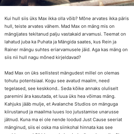
Kui hull siis üks Max ikka olla võib? Mõne arvates ikka päris
hull, teiste arvates vähem. Mad Max on mäng mis on
mängijates tekitanud palju vastakaid arvamusi. Teemat on
lahatud juba ka Puhata ja Mängida saates, kus Rein ja
Rainer mängu suhtes eriarvamusele jäid. Aga kas mäng on
siis nii hull nagu mõned kirjeldavad?
Mad Max on üks sellistest mängudest millel on olemas
tohutu potentsiaal. Kogu see avatud maailm, need
tegelased, see keskkond.. Seda kõike annaks oluliselt
paremini ära kasutada, et luua üks hea võimas mäng.
Kahjuks jääb mulje, et Avalanche Studios on mänguga
kiirustanud ja maailma luues loo jutustamise unarusse
jätnud. Kuna ma ei ole nende loodud Just Cause seeriat
mänginud, siis ei oska ma siinkohal hinnata kas see