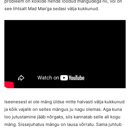
probleem on kõikide nende loodud mängudega nii, või on
see lihtsalt Mad Max’ga sedasi välja kukkunud.
Iseenesest ei ole mäng üldse mitte halvasti välja kukkunud
ja kõik vajalik on selles mängus ju nagu olemas. Aga kuna
loo jutustamine jääb nõrgaks, siis kannatab selle all kogu
mäng. Sissejuhatus mängu on lausa võrratu. Sama juhtub