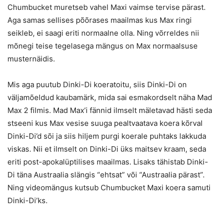
Chumbucket muretseb vahel Maxi vaimse tervise pärast.
Aga samas sellises põõrases maailmas kus Max ringi
seikleb, ei saagi eriti normaalne olla. Ning võrreldes nii
mõnegi teise tegelasega mängus on Max normaalsuse
musternäidis.
Mis aga puutub Dinki-Di koeratoitu, siis Dinki-Di on
väljamõeldud kaubamärk, mida sai esmakordselt näha Mad
Max 2 filmis. Mad Max’i fännid ilmselt mäletavad hästi seda
stseeni kus Max vesise suuga pealtvaatava koera kõrval
Dinki-Di’d sõi ja siis hiljem purgi koerale puhtaks lakkuda
viskas. Nii et ilmselt on Dinki-Di üks maitsev kraam, seda
eriti post-apokalüptilises maailmas. Lisaks tähistab Dinki-
Di täna Austraalia slängis “ehtsat” või “Austraalia pärast”.
Ning videomängus kutsub Chumbucket Maxi koera samuti
Dinki-Di’ks.