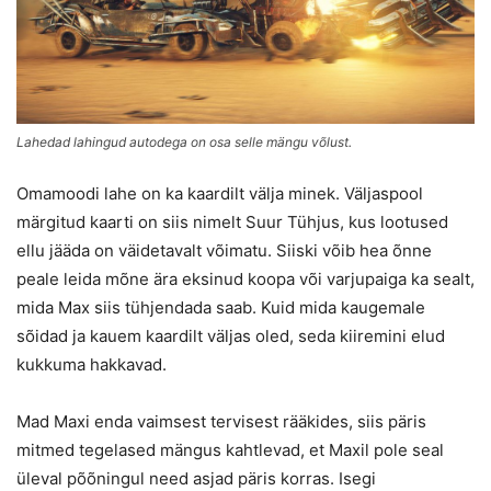
Lahedad lahingud autodega on osa selle mängu võlust.
Omamoodi lahe on ka kaardilt välja minek. Väljaspool
märgitud kaarti on siis nimelt Suur Tühjus, kus lootused
ellu jääda on väidetavalt võimatu. Siiski võib hea õnne
peale leida mõne ära eksinud koopa või varjupaiga ka sealt,
mida Max siis tühjendada saab. Kuid mida kaugemale
sõidad ja kauem kaardilt väljas oled, seda kiiremini elud
kukkuma hakkavad.
Mad Maxi enda vaimsest tervisest rääkides, siis päris
mitmed tegelased mängus kahtlevad, et Maxil pole seal
üleval põõningul need asjad päris korras. Isegi