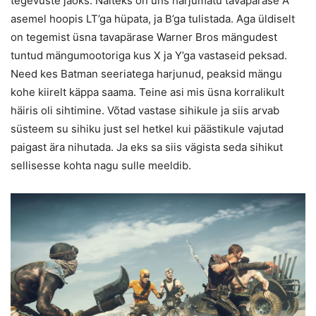
tegevuste jaoks. Näiteks on üns harjumatu tavapärase A
asemel hoopis LT’ga hüpata, ja B’ga tulistada. Aga üldiselt
on tegemist üsna tavapärase Warner Bros mängudest
tuntud mängumootoriga kus X ja Y’ga vastaseid peksad.
Need kes Batman seeriatega harjunud, peaksid mängu
kohe kiirelt käppa saama. Teine asi mis üsna korralikult
häiris oli sihtimine. Võtad vastase sihikule ja siis arvab
süsteem su sihiku just sel hetkel kui päästikule vajutad
paigast ära nihutada. Ja eks sa siis vägista seda sihikut
sellisesse kohta nagu sulle meeldib.