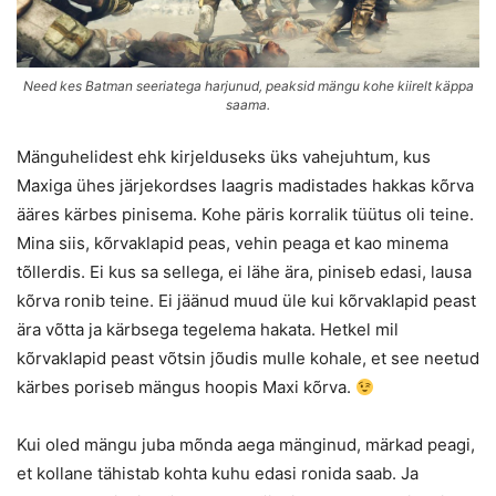
Need kes Batman seeriatega harjunud, peaksid mängu kohe kiirelt käppa
saama.
Mänguhelidest ehk kirjelduseks üks vahejuhtum, kus
Maxiga ühes järjekordses laagris madistades hakkas kõrva
ääres kärbes pinisema. Kohe päris korralik tüütus oli teine.
Mina siis, kõrvaklapid peas, vehin peaga et kao minema
tõllerdis. Ei kus sa sellega, ei lähe ära, piniseb edasi, lausa
kõrva ronib teine. Ei jäänud muud üle kui kõrvaklapid peast
ära võtta ja kärbsega tegelema hakata. Hetkel mil
kõrvaklapid peast võtsin jõudis mulle kohale, et see neetud
kärbes poriseb mängus hoopis Maxi kõrva.
Kui oled mängu juba mõnda aega mänginud, märkad peagi,
et kollane tähistab kohta kuhu edasi ronida saab. Ja