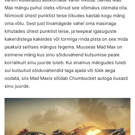
Max mängu puhul oleks võinud see võimalus olemata olla.
Niimoodi ühest punktist teise liikudes kaotab kogu mäng
oma võlu. Sest just liivamägede vahel oma masinaga
kihutades ühest punktist teise, ja teepeal igasuguste
kakerdistega kakeldes või tormiga rinda pista on see mida
peaksid sellises mängus tegema. Muuseas Mad Max on
esimene mäng kus sinu sõiduvahend kutsumise peale
korralikult sinu juurde tuleb. Kui enamus mängudes tuleb
sul kutsutud sõiduvahendid taga ajada või tükk aega
oodata, siis Mad Maxis sõidab Chumbucket autoga ilusasti
sinu juurde.