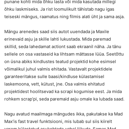
punane kohti mida õhku lasta või mida kasutada millegi
õhku laskmiseks. Ja rist loomulikult tähistab nagu igas
teiseski mängus, raamatus ning filmis alati üht ja sama asja.
Mängu arenedes saad siis autot uuendada ja Maxile
erinevaid asju ja skille lahti lukustada. Mida paremad
skillid, seda lahedamat actiont saab ekraanil näha. Ja tänu
sellele on osa vastaseid ka lihtsam mättasse lüüa. Seetõttu
on üsna abiks kindlustes teatud projektid kohe esimsel
võimalikul juhul valmis ehitada. Vastavalt projektidele
garanteeritakse sulle baasi/kindluse külastamisel
laskemoona, vett, kütust, jne. Osa valmis ehitatud
projektidest hoolitsevad ka scrapi kogumise eest. Ja mida
rohkem scrap’pi, seda paremaid asju omale ka lubada saad.
Nagu avatud maailmaga mängudes ikka, pakutakse ka Mad
Max’is fast travel funktsiooni, mis lubab sul siis kiirelt
varem külastatud asukohtade vahel liikuda. Samas Mad