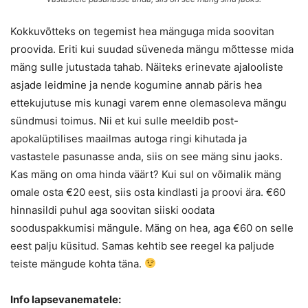
Kokkuvõtteks on tegemist hea mänguga mida soovitan
proovida. Eriti kui suudad süveneda mängu mõttesse mida
mäng sulle jutustada tahab. Näiteks erinevate ajalooliste
asjade leidmine ja nende kogumine annab päris hea
ettekujutuse mis kunagi varem enne olemasoleva mängu
sündmusi toimus. Nii et kui sulle meeldib post-
apokalüptilises maailmas autoga ringi kihutada ja
vastastele pasunasse anda, siis on see mäng sinu jaoks.
Kas mäng on oma hinda väärt? Kui sul on võimalik mäng
omale osta €20 eest, siis osta kindlasti ja proovi ära. €60
hinnasildi puhul aga soovitan siiski oodata
sooduspakkumisi mängule. Mäng on hea, aga €60 on selle
eest palju küsitud. Samas kehtib see reegel ka paljude
teiste mängude kohta täna.
Info lapsevanematele: