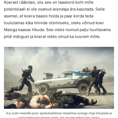
Koerast rääkides, siis see on taaskord koht mille
potentsiaali ei ole osanud arendaja ära kasutada. Selle
asemel, et koera baasis hoida ja paar korda teda
tuulutamas käia miinide otsimiseks, oleks võinud koer
Maxiga kaasas liikuda. See oleks loonud palju huvitavama
pildi mängust ja koeral oleks olnud ka suurem mõte.
Kui sulle meeldib post-apokalüptilises maailmas autoga ringi kihutada ja
vastastele pasunasse anda, siis on see mäng sinu jaoks.