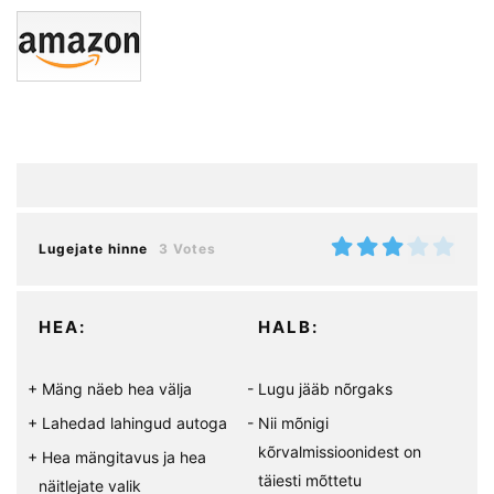
Lugejate hinne
3 Votes
HEA:
HALB:
Mäng näeb hea välja
Lugu jääb nõrgaks
Lahedad lahingud autoga
Nii mõnigi
kõrvalmissioonidest on
Hea mängitavus ja hea
täiesti mõttetu
näitlejate valik