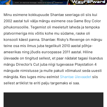
Minu esimene kokkupuude Shantae seeriaga oli siis kui
2002 aastal tuli välja mängu esimene osa Game Boy Color
pihukonsoolile. Tegemist oli meeletult laheda ja tempoka
platvormeriga mis võitis kohe mu südame, raske oli
konsooli käest panna. Shantae: Risky’s Revenge on mängu
teine osa mis ilmus juba tegelikult 2010 aastal põhja-
ameerikas ning jõudis euroopasse 2011 aastal. Hiline
ülevaade on tingitud sellest, et paar nädalat tagasi lisandus
mängu Director’s Cut juba niigi tugevasse Playstation 4
mängude nimistusse ja mulle pakuti võimalust seda uuesti
mängida. Kes luges minu eelmist
Shantae ülevaadet
siis
sellest artiklist te eriti palju targemaks ei saa.