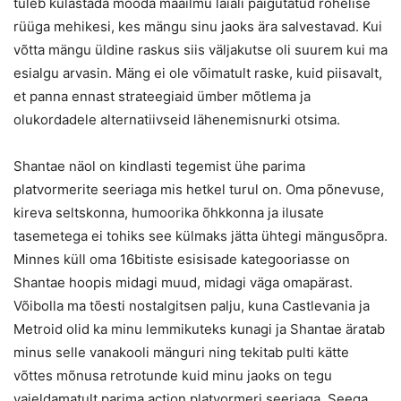
tuleb külastada mööda maailmu laiali paigutatud rohelise
rüüga mehikesi, kes mängu sinu jaoks ära salvestavad. Kui
võtta mängu üldine raskus siis väljakutse oli suurem kui ma
esialgu arvasin. Mäng ei ole võimatult raske, kuid piisavalt,
et panna ennast strateegiaid ümber mõtlema ja
olukordadele alternatiivseid lähenemisnurki otsima.
Shantae näol on kindlasti tegemist ühe parima
platvormerite seeriaga mis hetkel turul on. Oma põnevuse,
kireva seltskonna, humoorika õhkkonna ja ilusate
tasemetega ei tohiks see külmaks jätta ühtegi mängusõpra.
Minnes küll oma 16bitiste esisisade kategooriasse on
Shantae hoopis midagi muud, midagi väga omapärast.
Võibolla ma tõesti nostalgitsen palju, kuna Castlevania ja
Metroid olid ka minu lemmikuteks kunagi ja Shantae äratab
minus selle vanakooli mänguri ning tekitab pulti kätte
võttes mõnusa retrotunde kuid minu jaoks on tegu
vaieldamatult parima action platvormeri seeriaga. Seega