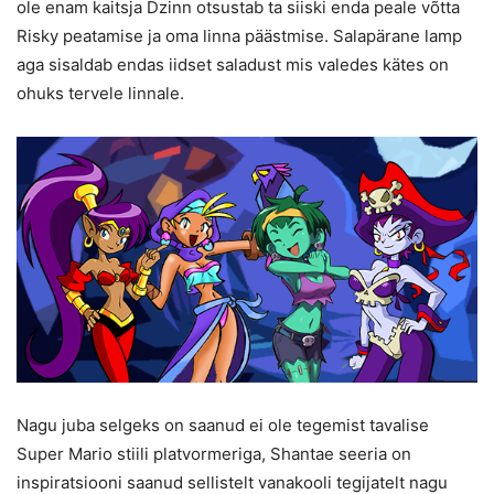
ole enam kaitsja Dzinn otsustab ta siiski enda peale võtta
Risky peatamise ja oma linna päästmise. Salapärane lamp
aga sisaldab endas iidset saladust mis valedes kätes on
ohuks tervele linnale.
Nagu juba selgeks on saanud ei ole tegemist tavalise
Super Mario stiili platvormeriga, Shantae seeria on
inspiratsiooni saanud sellistelt vanakooli tegijatelt nagu