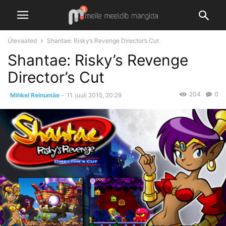
Ülevaated
Shantae: Risky’s Revenge Director’s Cut
Shantae: Risky’s Revenge
Director’s Cut
204
0
Mihkel Reinumäe
-
11. juuli 2015, 20:29