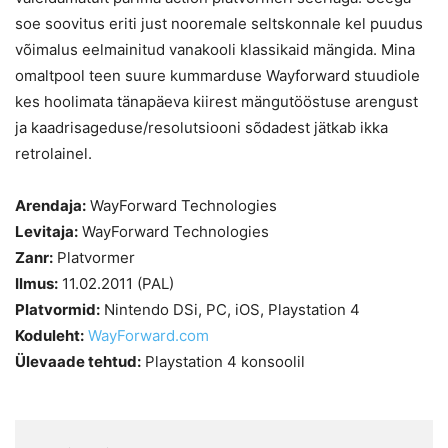
soe soovitus eriti just nooremale seltskonnale kel puudus
võimalus eelmainitud vanakooli klassikaid mängida. Mina
omaltpool teen suure kummarduse Wayforward stuudiole
kes hoolimata tänapäeva kiirest mängutööstuse arengust
ja kaadrisageduse/resolutsiooni sõdadest jätkab ikka
retrolainel.
Arendaja:
WayForward Technologies
Levitaja:
WayForward Technologies
Zanr:
Platvormer
Ilmus:
11.02.2011 (PAL)
Platvormid:
Nintendo DSi, PC, iOS, Playstation 4
Koduleht:
WayForward.com
Ülevaade tehtud:
Playstation 4 konsoolil