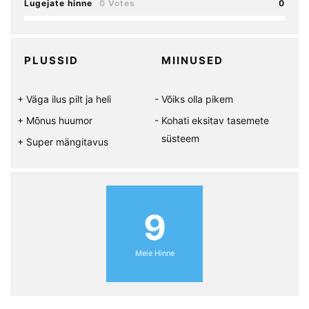
Lugejate hinne
0 Votes
0
PLUSSID
MIINUSED
Väga ilus pilt ja heli
Võiks olla pikem
Mõnus huumor
Kohati eksitav tasemete
süsteem
Super mängitavus
9
Meie Hinne