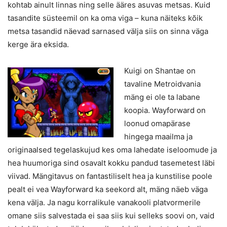
kohtab ainult linnas ning selle ääres asuvas metsas. Kuid
tasandite süsteemil on ka oma viga – kuna näiteks kõik
metsa tasandid näevad sarnased välja siis on sinna väga
kerge ära eksida.
Kuigi on Shantae on
tavaline Metroidvania
mäng ei ole ta labane
koopia. Wayforward on
loonud omapärase
hingega maailma ja
originaalsed tegelaskujud kes oma lahedate iseloomude ja
hea huumoriga sind osavalt kokku pandud tasemetest läbi
viivad. Mängitavus on fantastiliselt hea ja kunstilise poole
pealt ei vea Wayforward ka seekord alt, mäng näeb väga
kena välja. Ja nagu korralikule vanakooli platvormerile
omane siis salvestada ei saa siis kui selleks soovi on, vaid