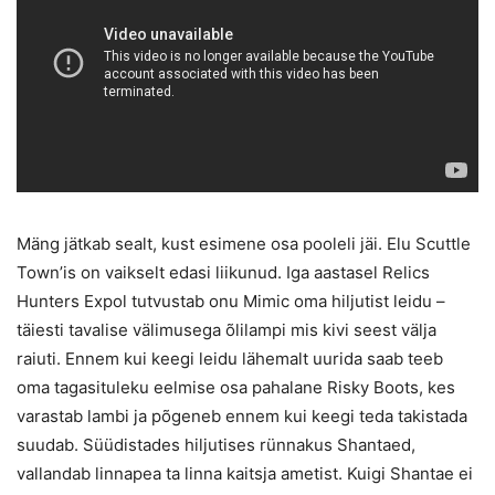
Mäng jätkab sealt, kust esimene osa pooleli jäi. Elu Scuttle
Town’is on vaikselt edasi liikunud. Iga aastasel Relics
Hunters Expol tutvustab onu Mimic oma hiljutist leidu –
täiesti tavalise välimusega õlilampi mis kivi seest välja
raiuti. Ennem kui keegi leidu lähemalt uurida saab teeb
oma tagasituleku eelmise osa pahalane Risky Boots, kes
varastab lambi ja põgeneb ennem kui keegi teda takistada
suudab. Süüdistades hiljutises rünnakus Shantaed,
vallandab linnapea ta linna kaitsja ametist. Kuigi Shantae ei