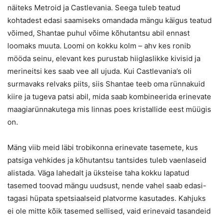
näiteks Metroid ja Castlevania. Seega tuleb teatud
kohtadest edasi saamiseks omandada mängu käigus teatud
võimed, Shantae puhul võime kõhutantsu abil ennast
loomaks muuta. Loomi on kokku kolm – ahv kes ronib
mööda seinu, elevant kes purustab hiiglaslikke kivisid ja
merineitsi kes saab vee all ujuda. Kui Castlevania’s oli
surmavaks relvaks piits, siis Shantae teeb oma rünnakuid
kiire ja tugeva patsi abil, mida saab kombineerida erinevate
maagiarünnakutega mis linnas poes kristallide eest müügis
on.
Mäng viib meid läbi trobikonna erinevate tasemete, kus
patsiga vehkides ja kõhutantsu tantsides tuleb vaenlaseid
alistada. Väga lahedalt ja üksteise taha kokku lapatud
tasemed toovad mängu uudsust, nende vahel saab edasi-
tagasi hüpata spetsiaalseid platvorme kasutades. Kahjuks
ei ole mitte kõik tasemed sellised, vaid erinevaid tasandeid