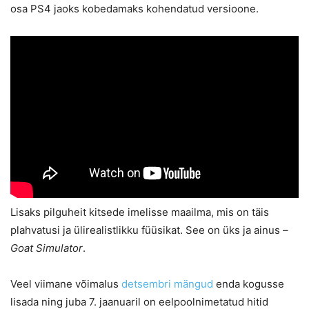
osa PS4 jaoks kobedamaks kohendatud versioone.
Lisaks pilguheit kitsede imelisse maailma, mis on täis
plahvatusi ja ülirealistlikku füüsikat. See on üks ja ainus –
Goat Simulator
.
Veel viimane võimalus
detsembri mängud
enda kogusse
lisada ning juba 7. jaanuaril on eelpoolnimetatud hitid