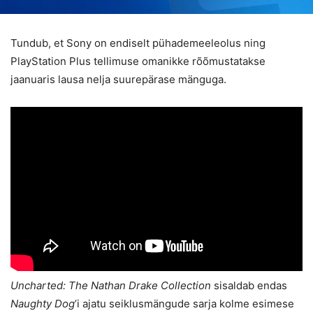
Tundub, et Sony on endiselt pühademeeleolus ning
PlayStation Plus tellimuse omanikke rõõmustatakse
jaanuaris lausa nelja suurepärase mänguga.
Uncharted: The Nathan Drake Collection
sisaldab endas
Naughty Dog
’i ajatu seiklusmängude sarja kolme esimese