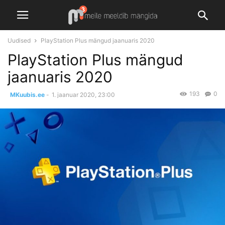
Uudised
PlayStation Plus mängud jaanuaris 2020
PlayStation Plus mängud
jaanuaris 2020
193
0
MKuubis.ee
-
1. jaanuar 2020, 23:00