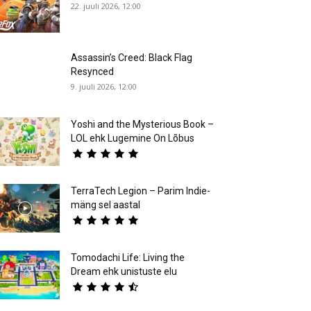
22. juuli 2026, 12:00
Assassin’s Creed: Black Flag
Resynced
9. juuli 2026, 12:00
Yoshi and the Mysterious Book –
LOL ehk Lugemine On Lõbus
TerraTech Legion – Parim Indie-
mäng sel aastal
Tomodachi Life: Living the
Dream ehk unistuste elu