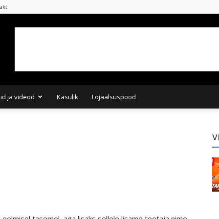
akt
did ja videod
Kasulik
Lojaalsuspood
V
s eelmisel tasemel, aga lisaks sellele lisame toetaja nime