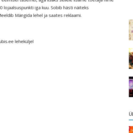
 lojaalsuspunkti iga kuu. Sobib hästi näiteks
eeldib Mängida lehel ja saates reklaami.
bis.ee leheküljel
Ü