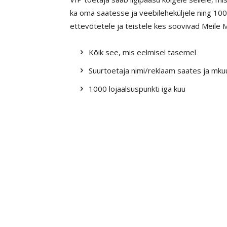
ka oma saatesse ja veebileheküljele ning 1000
ettevõtetele ja teistele kes soovivad Meile M
Kõik see, mis eelmisel tasemel
Suurtoetaja nimi/reklaam saates ja mkuu
1000 lojaalsuspunkti iga kuu