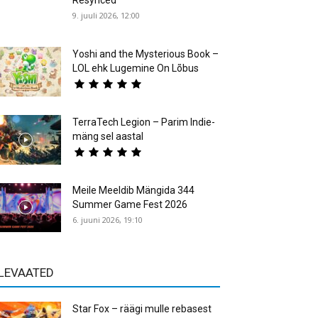
Resynced
9. juuli 2026, 12:00
Yoshi and the Mysterious Book –
LOL ehk Lugemine On Lõbus
TerraTech Legion – Parim Indie-
mäng sel aastal
Meile Meeldib Mängida 344
Summer Game Fest 2026
6. juuni 2026, 19:10
LEVAATED
Star Fox – räägi mulle rebasest