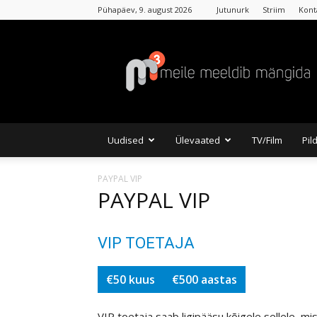
Pühapäev, 9. august 2026
Jutunurk
Striim
Kont
MKuubis
Uudised
Ülevaated
TV/Film
Pil
PAYPAL VIP
PAYPAL VIP
VIP TOETAJA
€50 kuus
€500 aastas
VIP toetaja saab ligipääsu kõigele sellele, mi