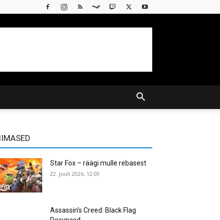
IIMASED
Star Fox – räägi mulle rebasest
22. juuli 2026, 12:00
Assassin’s Creed: Black Flag