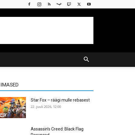
IIMASED
Star Fox – räägi mulle rebasest
22. juuli 2026, 12:00
Assassin’s Creed: Black Flag