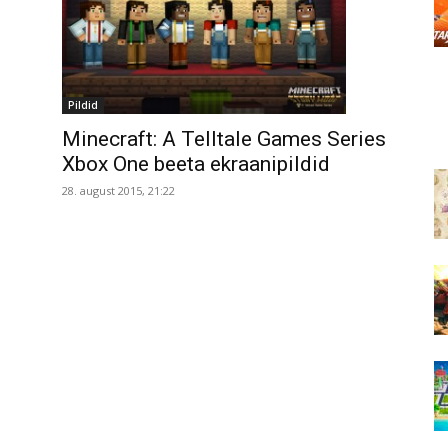
Pildid
Minecraft: A Telltale Games Series
Xbox One beeta ekraanipildid
28. august 2015, 21:22