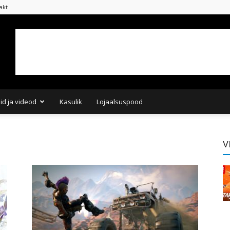
akt
did ja videod
Kasulik
Lojaalsuspood
V