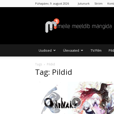
Pühapäev, 9. august 2026
Jutunurk
Striim
Kont
MKuubis
Uudised
Ülevaated
TV/Film
Pil
Tags
Pildid
Tag: Pildid