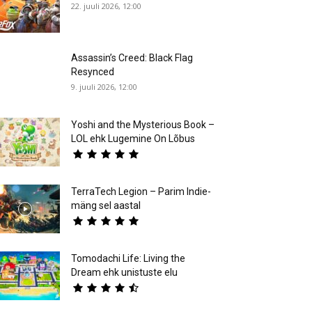
22. juuli 2026, 12:00
Assassin’s Creed: Black Flag
Resynced
9. juuli 2026, 12:00
Yoshi and the Mysterious Book –
LOL ehk Lugemine On Lõbus
TerraTech Legion – Parim Indie-
mäng sel aastal
Tomodachi Life: Living the
Dream ehk unistuste elu