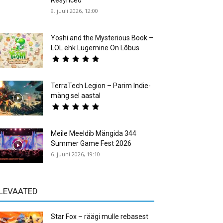
Resynced
9. juuli 2026, 12:00
Yoshi and the Mysterious Book –
LOL ehk Lugemine On Lõbus
TerraTech Legion – Parim Indie-
mäng sel aastal
Meile Meeldib Mängida 344
Summer Game Fest 2026
6. juuni 2026, 19:10
LEVAATED
Star Fox – räägi mulle rebasest