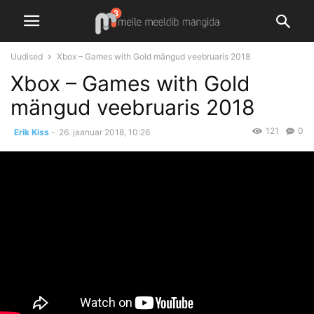
Uudised
Xbox – Games with Gold mängud veebruaris 2018
Xbox – Games with Gold
mängud veebruaris 2018
121
0
Erik Kiss
-
26. jaanuar 2018, 10:26