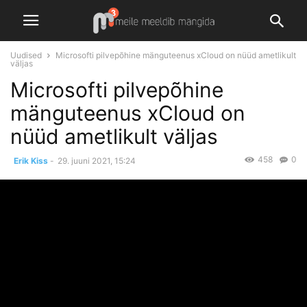
Uudised
Microsofti pilvepõhine mänguteenus xCloud on nüüd ametlikult
väljas
Microsofti pilvepõhine
mänguteenus xCloud on
nüüd ametlikult väljas
458
0
Erik Kiss
-
29. juuni 2021, 15:24