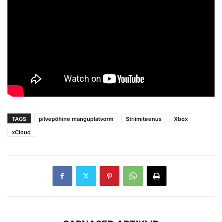
TAGS
pilvepõhine mänguplatvorm
Striimiteenus
Xbox
xCloud