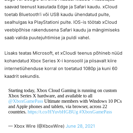
saavad teenust kasutada Edge ja Safari kaudu. xCloud
toetab Bluetooth’i või USB kaudu ühendatud pulte,
sealhulgas ka PlayStationi pulte. IOS-is töötab xCloud
veebipõhise rakendusena Safari kaudu ja mängimiseks
saab valida puutejuhtimise ja puldi vahel.
Lisaks teatas Microsoft, et xCloudi teenus põhineb nüüd
kohandatud Xbox Series X-i konsoolil ja piisavalt kiire
internetiühenduse korral on toetatud 1080p ja kuni 60
kaadrit sekundis.
Starting today, Xbox Cloud Gaming is running on custom
Xbox Series X hardware, and available to all
@XboxGamePass
Ultimate members with Windows 10 PCs
and Apple phones and tablets, via browser, across 22
countries.
https://t.co/HYuvbHGBUg
#XboxGamePass
— Xbox Wire (@XboxWire)
June 28, 2021