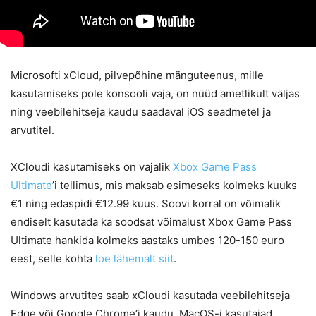
Microsofti xCloud, pilvepõhine mänguteenus, mille
kasutamiseks pole konsooli vaja, on nüüd ametlikult väljas
ning veebilehitseja kaudu saadaval iOS seadmetel ja
arvutitel.
XCloudi kasutamiseks on vajalik
Xbox Game Pass
Ultimate
’i tellimus, mis maksab esimeseks kolmeks kuuks
€1 ning edaspidi €12.99 kuus. Soovi korral on võimalik
endiselt kasutada ka soodsat võimalust Xbox Game Pass
Ultimate hankida kolmeks aastaks umbes 120-150 euro
eest, selle kohta
loe lähemalt siit
.
Windows arvutites saab xCloudi kasutada veebilehitseja
Edge või Google Chrome’i kaudu. MacOS-i kasutajad