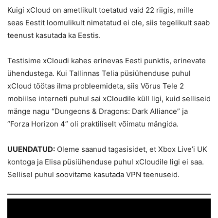
Kuigi xCloud on ametlikult toetatud vaid 22 riigis, mille
seas Eestit loomulikult nimetatud ei ole, siis tegelikult saab
teenust kasutada ka Eestis.
Testisime xCloudi kahes erinevas Eesti punktis, erinevate
ühendustega. Kui Tallinnas Telia püsiühenduse puhul
xCloud töötas ilma probleemideta, siis Võrus Tele 2
mobiilse interneti puhul sai xCloudile küll ligi, kuid selliseid
mänge nagu “Dungeons & Dragons: Dark Alliance” ja
“Forza Horizon 4” oli praktiliselt võimatu mängida.
UUENDATUD:
Oleme saanud tagasisidet, et Xbox Live’i UK
kontoga ja Elisa püsiühenduse puhul xCloudile ligi ei saa.
Sellisel puhul soovitame kasutada VPN teenuseid.