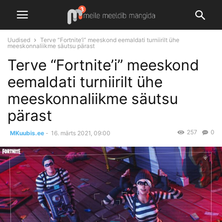
Uudised
Terve “Fortnite’i” meeskond eemaldati turniirilt ühe
meeskonnaliikme säutsu pärast
Terve “Fortnite’i” meeskond
eemaldati turniirilt ühe
meeskonnaliikme säutsu
pärast
257
0
MKuubis.ee
-
16. märts 2021, 09:00