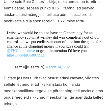
Userz said Epic Games’ilt kirja, et ka nemad on turniirilt
eemaldatud, seoses punkti 8.1.2 – “Mängijad peavad
austama teisi mängijaid, ürituse administraatoreid,
pealtvaatajaid ja sponsoreid” – rikkumise tõttu.
I wish we would be able to have an Opportunity for an
emergency sub what wrigley did was completely out of our
control and we put endless amount of time into the game for a
chance at life changing money if you guys could tag
@FNCompetitive
to get their attention i’d love you
https://t.co/lgU5897Zz2
— Userz (@UserzFN)
March 14, 2021
Dictate ja Userz üritavad otsust edasi kaevata, viidates
sellele, et neid ei tohiks karistada kolmanda
meeskonnaliikme tegevuse pärast ning neil peaks olema
õigus reegleid rikkunud meeskonnaliige asendada kellegi
teisega.