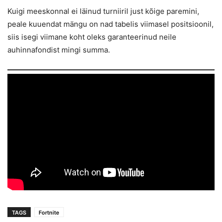
Kuigi meeskonnal ei läinud turniiril just kõige paremini,
peale kuuendat mängu on nad tabelis viimasel positsioonil,
siis isegi viimane koht oleks garanteerinud neile
auhinnafondist mingi summa.
TAGS
Fortnite