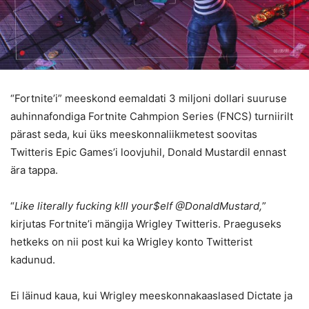
“Fortnite’i” meeskond eemaldati 3 miljoni dollari suuruse
auhinnafondiga Fortnite Cahmpion Series (FNCS) turniirilt
pärast seda, kui üks meeskonnaliikmetest soovitas
Twitteris Epic Games’i loovjuhil, Donald Mustardil ennast
ära tappa.
“
Like literally fucking k!ll your$elf @DonaldMustard,
”
kirjutas Fortnite’i mängija Wrigley Twitteris. Praeguseks
hetkeks on nii post kui ka Wrigley konto Twitterist
kadunud.
Ei läinud kaua, kui Wrigley meeskonnakaaslased Dictate ja