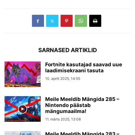
SARNASED ARTIKLID
Fortnite kasutajad saavad uue
laadimisekraani tasuta
10. aprill 2025, 14:55
Meile Meeldib Mängida 285 –
Nintendo päästab
mängumaailma!
11. märts 2025, 13:08
Meile Meeldib Mängida 283 –