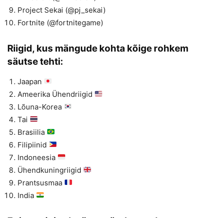
Project Sekai (@pj_sekai)
Fortnite (@fortnitegame)
Riigid, kus mängude kohta kõige rohkem
säutse tehti:
Jaapan
Ameerika Ühendriigid
Lõuna-Korea
Tai
Brasiilia
Filipiinid
Indoneesia
Ühendkuningriigid
Prantsusmaa
India