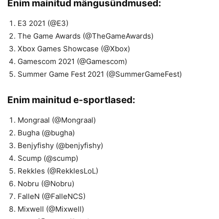
Enim mainitud mängusündmused:
E3 2021 (@E3)
The Game Awards (@TheGameAwards)
Xbox Games Showcase (@Xbox)
Gamescom 2021 (@Gamescom)
Summer Game Fest 2021 (@SummerGameFest)
Enim mainitud e-sportlased:
Mongraal (@Mongraal)
Bugha (@bugha)
Benjyfishy (@benjyfishy)
Scump (@scump)
Rekkles (@RekklesLoL)
Nobru (@Nobru)
FalleN (@FalleNCS)
Mixwell (@Mixwell)