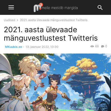
Uudised
2021. aasta ülevaade mänguvestlustest Twitteris
2021. aasta ülevaade
mänguvestlustest Twitteris
69
0
MKuubis.ee
-
13. jaanuar 2022, 13:30