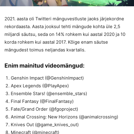
2021. aasta oli Twitteri mänguvestluste jaoks järjekordne
rekordaasta. Aasta jooksul tehti mängude kohta üle 2,5
miljardi säutsu, seda on 14% rohkem kui aastal 2020 ja 10
korda rohkem kui aastal 2017. Kõige enam säutse
mängudest toimus neljandas kvartalis.
Enim mainitud videomängud:
Genshin Impact (@GenshinImpact)
Apex Legends (@PlayApex)
Ensemble Stars! (@ensemble_stars)
Final Fantasy (@FinalFantasy)
Fate/Grand Order (@fgoproject)
Animal Crossing: New Horizons (@animalcrossing)
Knives Out (@game_knives_out)
Minecraft (@minecraft)