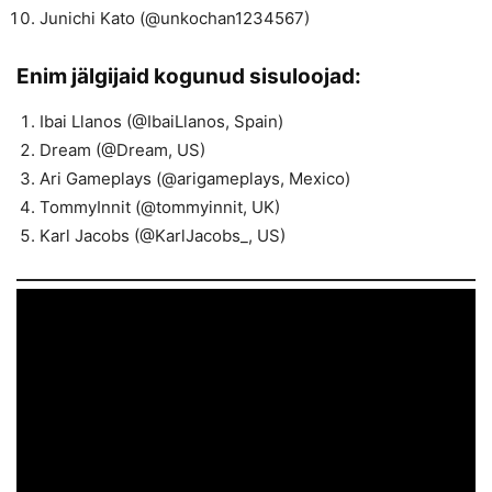
Junichi Kato (@unkochan1234567)
Enim jälgijaid kogunud sisuloojad:
Ibai Llanos (@IbaiLlanos, Spain)
Dream (@Dream, US)
Ari Gameplays (@arigameplays, Mexico)
TommyInnit (@tommyinnit, UK)
Karl Jacobs (@KarlJacobs_, US)