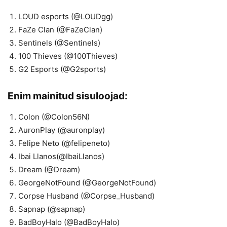
LOUD esports (@LOUDgg)
FaZe Clan (@FaZeClan)
Sentinels (@Sentinels)
100 Thieves (@100Thieves)
G2 Esports (@G2sports)
Enim mainitud sisuloojad:
Colon (@Colon56N)
AuronPlay (@auronplay)
Felipe Neto (@felipeneto)
Ibai Llanos(@IbaiLlanos)
Dream (@Dream)
GeorgeNotFound (@GeorgeNotFound)
Corpse Husband (@Corpse_Husband)
Sapnap (@sapnap)
BadBoyHalo (@BadBoyHalo)