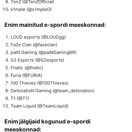
TenZ (@TenZOfficial)
s1mple (@s1mpleO)
Enim mainitud e-spordi meeskonnad:
LOUD esports (@LOUDgg)
FaZe Clan (@fazeclan)
paiN Gaming (@paiNGamingBR)
G2 Esports (@G2esports)
Fnatic (@fnatic)
Furia (@FURIA)
100 Thieves (@100Thieves)
DetonatioN Gaming (@team_detonation)
T1 (@T1)
Team Liquid (@TeamLiquid)
Enim jälgijaid kogunud e-spordi
meeskonnad: