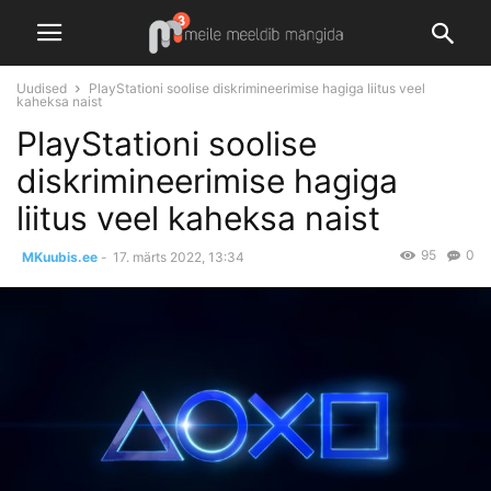
Uudised
PlayStationi soolise diskrimineerimise hagiga liitus veel
kaheksa naist
PlayStationi soolise
diskrimineerimise hagiga
liitus veel kaheksa naist
95
0
MKuubis.ee
-
17. märts 2022, 13:34