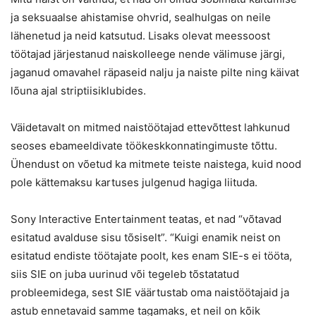
ja seksuaalse ahistamise ohvrid, sealhulgas on neile
lähenetud ja neid katsutud. Lisaks olevat meessoost
töötajad järjestanud naiskolleege nende välimuse järgi,
jaganud omavahel räpaseid nalju ja naiste pilte ning käivat
lõuna ajal striptiisiklubides.
Väidetavalt on mitmed naistöötajad ettevõttest lahkunud
seoses ebameeldivate töökeskkonnatingimuste tõttu.
Ühendust on võetud ka mitmete teiste naistega, kuid nood
pole kättemaksu kartuses julgenud hagiga liituda.
Sony Interactive Entertainment teatas, et nad “võtavad
esitatud avalduse sisu tõsiselt”. “Kuigi enamik neist on
esitatud endiste töötajate poolt, kes enam SIE-s ei tööta,
siis SIE on juba uurinud või tegeleb tõstatatud
probleemidega, sest SIE väärtustab oma naistöötajaid ja
astub ennetavaid samme tagamaks, et neil on kõik