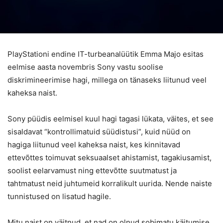
PlayStationi endine IT-turbeanalüütik Emma Majo esitas
eelmise aasta novembris Sony vastu soolise
diskrimineerimise hagi, millega on tänaseks liitunud veel
kaheksa naist.
Sony püüdis eelmisel kuul hagi tagasi lükata, väites, et see
sisaldavat “kontrollimatuid süüdistusi”, kuid nüüd on
hagiga liitunud veel kaheksa naist, kes kinnitavad
ettevõttes toimuvat seksuaalset ahistamist, tagakiusamist,
soolist eelarvamust ning ettevõtte suutmatust ja
tahtmatust neid juhtumeid korralikult uurida. Nende naiste
tunnistused on lisatud hagile.
Mitu naist on väitnud, et nad on olnud sobimatu käitumise