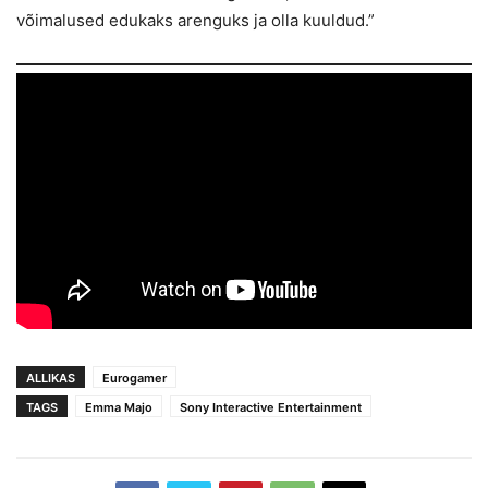
võimalused edukaks arenguks ja olla kuuldud.”
ALLIKAS
Eurogamer
TAGS
Emma Majo
Sony Interactive Entertainment