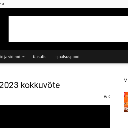
akt
did ja videod
Kasulik
Lojaalsuspood
V
 2023 kokkuvõte
0