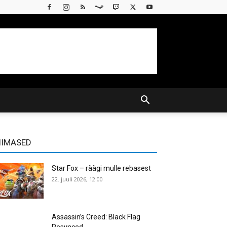
IIMASED
Star Fox – räägi mulle rebasest
22. juuli 2026, 12:00
Assassin’s Creed: Black Flag