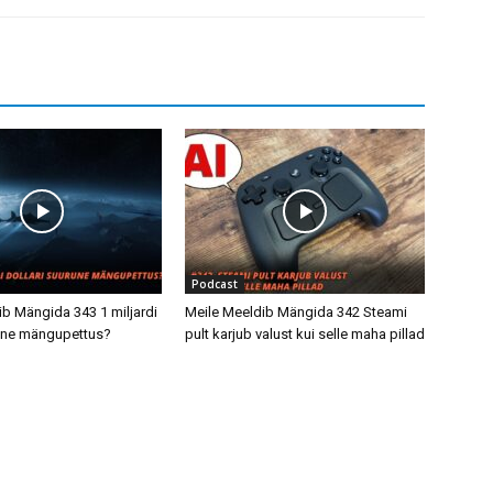
Podcast
ib Mängida 343 1 miljardi
Meile Meeldib Mängida 342 Steami
rune mängupettus?
pult karjub valust kui selle maha pillad