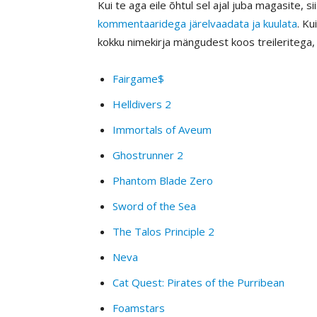
Kui te aga eile õhtul sel ajal juba magasite, si
kommentaaridega järelvaadata ja kuulata
. Ku
kokku nimekirja mängudest koos treileritega, 
Fairgame$
Helldivers 2
Immortals of Aveum
Ghostrunner 2
Phantom Blade Zero
Sword of the Sea
The Talos Principle 2
Neva
Cat Quest: Pirates of the Purribean
Foamstars