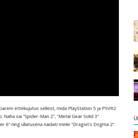
 parem ettekujutus sellest, mida PlayStation 5 ja PSVR2
b. Näha sai “Spider-Man 2”, “Metal Gear Solid 3”
Ü
ter 6” ning üllatusena näidati meile “Dragon’s Dogma 2”.