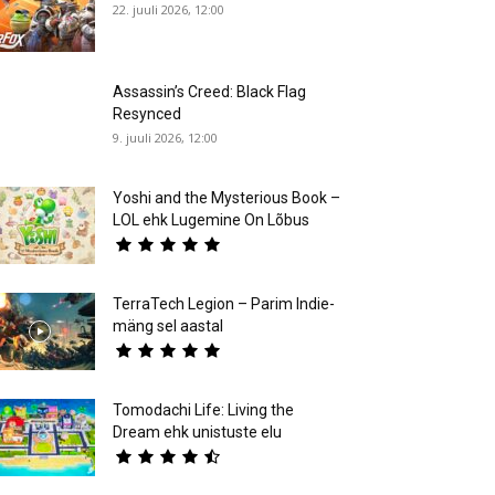
22. juuli 2026, 12:00
Assassin’s Creed: Black Flag
Resynced
9. juuli 2026, 12:00
Yoshi and the Mysterious Book –
LOL ehk Lugemine On Lõbus
TerraTech Legion – Parim Indie-
mäng sel aastal
Tomodachi Life: Living the
Dream ehk unistuste elu