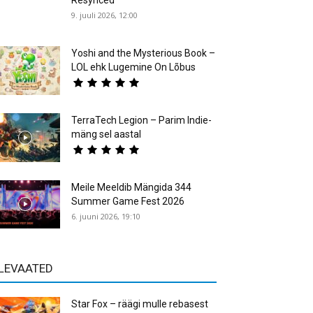
Resynced
9. juuli 2026, 12:00
Yoshi and the Mysterious Book –
LOL ehk Lugemine On Lõbus
TerraTech Legion – Parim Indie-
mäng sel aastal
Meile Meeldib Mängida 344
Summer Game Fest 2026
6. juuni 2026, 19:10
LEVAATED
Star Fox – räägi mulle rebasest