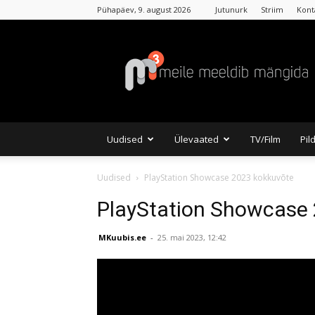
Pühapäev, 9. august 2026
Jutunurk
Striim
Kont
MKuubis
Uudised
Ülevaated
TV/Film
Pil
Uudised
PlayStation Showcase 2023 kokkuvõte
PlayStation Showcase
MKuubis.ee
-
25. mai 2023, 12:42