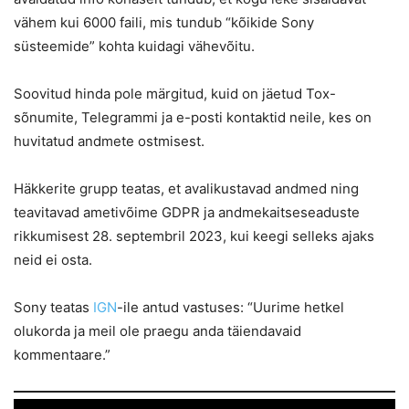
vähem kui 6000 faili, mis tundub “kõikide Sony
süsteemide” kohta kuidagi vähevõitu.
Soovitud hinda pole märgitud, kuid on jäetud Tox-
sõnumite, Telegrammi ja e-posti kontaktid neile, kes on
huvitatud andmete ostmisest.
Häkkerite grupp teatas, et avalikustavad andmed ning
teavitavad ametivõime GDPR ja andmekaitseseaduste
rikkumisest 28. septembril 2023, kui keegi selleks ajaks
neid ei osta.
Sony teatas
IGN
-ile antud vastuses: “Uurime hetkel
olukorda ja meil ole praegu anda täiendavaid
kommentaare.”