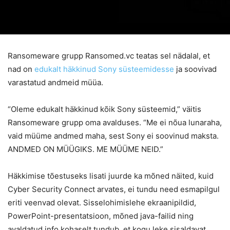
Ransomeware grupp Ransomed.vc teatas sel nädalal, et
nad on
edukalt häkkinud Sony süsteemidesse
ja soovivad
varastatud andmeid müüa.
“Oleme edukalt häkkinud kõik Sony süsteemid,” väitis
Ransomeware grupp oma avalduses. “Me ei nõua lunaraha,
vaid müüme andmed maha, sest Sony ei soovinud maksta.
ANDMED ON MÜÜGIKS. ME MÜÜME NEID.”
Häkkimise tõestuseks lisati juurde ka mõned näited, kuid
Cyber Security Connect arvates, ei tundu need esmapilgul
eriti veenvad olevat. Sisselohimislehe ekraanipildid,
PowerPoint-presentatsioon, mõned java-failid ning
avaldatud info kohaselt tundub, et kogu leke sisaldavat