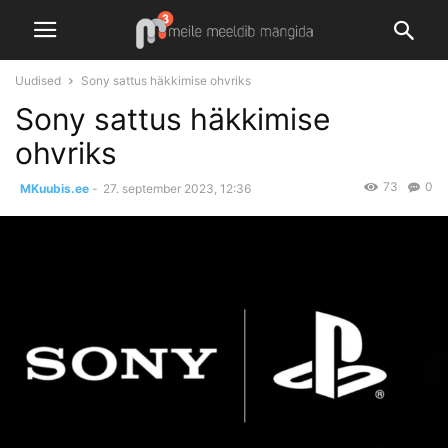
Uudised
Sony sattus häkkimise ohvriks
Sony sattus häkkimise
ohvriks
73
0
MKuubis.ee
-
27. september 2023, 12:36