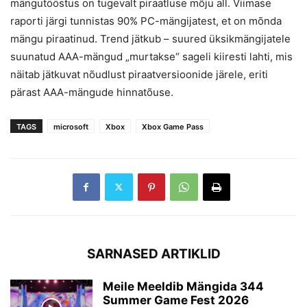
mängutööstus on tugevalt piraatluse mõju all. Viimase
raporti järgi tunnistas 90% PC-mängijatest, et on mõnda
mängu piraatinud. Trend jätkub – suured üksikmängijatele
suunatud AAA-mängud „murtakse“ sageli kiiresti lahti, mis
näitab jätkuvat nõudlust piraatversioonide järele, eriti
pärast AAA-mängude hinnatõuse.
TAGS
microsoft
Xbox
Xbox Game Pass
SARNASED ARTIKLID
Meile Meeldib Mängida 344
Summer Game Fest 2026