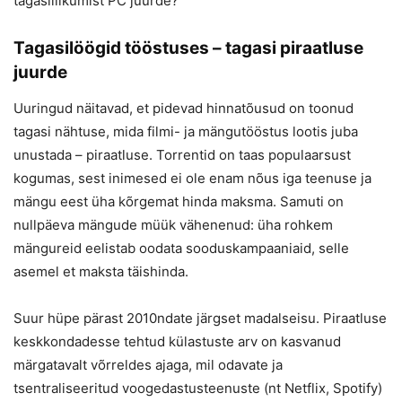
tagasiliikumist PC juurde?
Tagasilöögid tööstuses – tagasi piraatluse
juurde
Uuringud näitavad, et pidevad hinnatõusud on toonud
tagasi nähtuse, mida filmi- ja mängutööstus lootis juba
unustada – piraatluse. Torrentid on taas populaarsust
kogumas, sest inimesed ei ole enam nõus iga teenuse ja
mängu eest üha kõrgemat hinda maksma. Samuti on
nullpäeva mängude müük vähenenud: üha rohkem
mängureid eelistab oodata sooduskampaaniaid, selle
asemel et maksta täishinda.
Suur hüpe pärast 2010ndate järgset madalseisu. Piraatluse
keskkondadesse tehtud külastuste arv on kasvanud
märgatavalt võrreldes ajaga, mil odavate ja
tsentraliseeritud voogedastusteenuste (nt Netflix, Spotify)