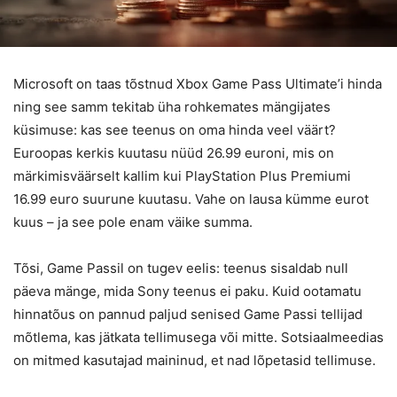
Microsoft on taas tõstnud Xbox Game Pass Ultimate’i hinda
ning see samm tekitab üha rohkemates mängijates
küsimuse: kas see teenus on oma hinda veel väärt?
Euroopas kerkis kuutasu nüüd 26.99 euroni, mis on
märkimisväärselt kallim kui PlayStation Plus Premiumi
16.99 euro suurune kuutasu. Vahe on lausa kümme eurot
kuus – ja see pole enam väike summa.
Tõsi, Game Passil on tugev eelis: teenus sisaldab null
päeva mänge, mida Sony teenus ei paku. Kuid ootamatu
hinnatõus on pannud paljud senised Game Passi tellijad
mõtlema, kas jätkata tellimusega või mitte. Sotsiaalmeedias
on mitmed kasutajad maininud, et nad lõpetasid tellimuse.