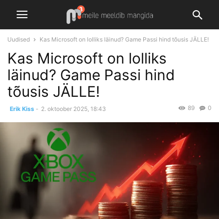
Uudised
Kas Microsoft on lolliks läinud? Game Passi hind tõusis JÄLLE!
Kas Microsoft on lolliks
läinud? Game Passi hind
tõusis JÄLLE!
89
0
Erik Kiss
-
2. oktoober 2025, 18:43