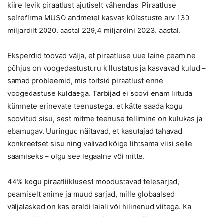
kiire levik piraatlust ajutiselt vähendas. Piraatluse
seirefirma MUSO andmetel kasvas külastuste arv 130
miljardilt 2020. aastal 229,4 miljardini 2023. aastal.
Eksperdid toovad välja, et piraatluse uue laine peamine
põhjus on voogedastusturu killustatus ja kasvavad kulud –
samad probleemid, mis toitsid piraatlust enne
voogedastuse kuldaega. Tarbijad ei soovi enam liituda
kümnete erinevate teenustega, et kätte saada kogu
soovitud sisu, sest mitme teenuse tellimine on kulukas ja
ebamugav. Uuringud näitavad, et kasutajad tahavad
konkreetset sisu ning valivad kõige lihtsama viisi selle
saamiseks – olgu see legaalne või mitte.
44% kogu piraatliiklusest moodustavad telesarjad,
peamiselt anime ja muud sarjad, mille globaalsed
väljalasked on kas eraldi laiali või hilinenud viitega. Ka