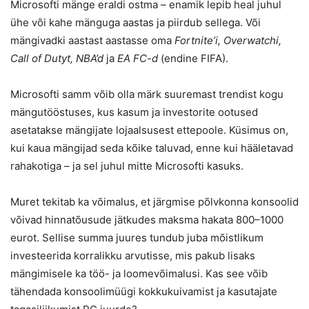
Microsofti mänge eraldi ostma – enamik lepib heal juhul
ühe või kahe mänguga aastas ja piirdub sellega. Või
mängivadki aastast aastasse oma
Fortnite’i, Overwatchi,
Call of Dutyt, NBA’d
ja
EA FC-d
(endine FIFA).
Microsofti samm võib olla märk suuremast trendist kogu
mängutööstuses, kus kasum ja investorite ootused
asetatakse mängijate lojaalsusest ettepoole. Küsimus on,
kui kaua mängijad seda kõike taluvad, enne kui hääletavad
rahakotiga – ja sel juhul mitte Microsofti kasuks.
Muret tekitab ka võimalus, et järgmise põlvkonna konsoolid
võivad hinnatõusude jätkudes maksma hakata 800–1000
eurot. Sellise summa juures tundub juba mõistlikum
investeerida korralikku arvutisse, mis pakub lisaks
mängimisele ka töö- ja loomevõimalusi. Kas see võib
tähendada konsoolimüügi kokkukuivamist ja kasutajate