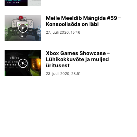
Meile Meeldib Mängida #59 –
Konsoolisõda on läbi
27. juuli 2020, 15:46
Xbox Games Showcase –
Lühikokkuvõte ja muljed
üritusest
23. juuli 2020, 23:51