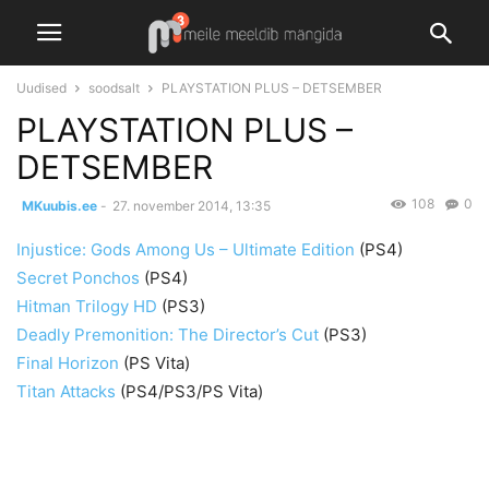
Uudised
soodsalt
PLAYSTATION PLUS – DETSEMBER
PLAYSTATION PLUS –
DETSEMBER
108
0
MKuubis.ee
-
27. november 2014, 13:35
Injustice: Gods Among Us – Ultimate Edition
(PS4)
Secret Ponchos
(PS4)
Hitman Trilogy HD
(PS3)
Deadly Premonition: The Director’s Cut
(PS3)
Final Horizon
(PS Vita)
Titan Attacks
(PS4/PS3/PS Vita)