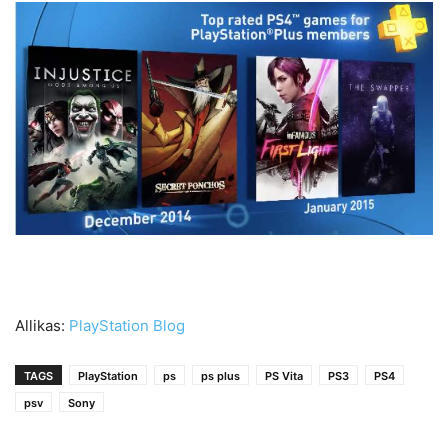
Allikas:
PlayStation Blog
TAGS
PlayStation
ps
ps plus
PS Vita
PS3
PS4
psv
Sony