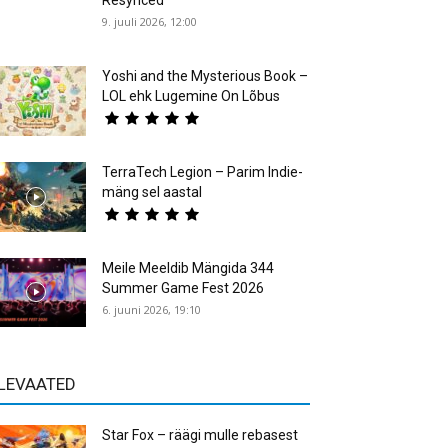
Resynced
9. juuli 2026, 12:00
Yoshi and the Mysterious Book –
LOL ehk Lugemine On Lõbus
TerraTech Legion – Parim Indie-
mäng sel aastal
Meile Meeldib Mängida 344
Summer Game Fest 2026
6. juuni 2026, 19:10
LEVAATED
Star Fox – räägi mulle rebasest