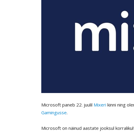
Microsoft paneb 22. juulil
Mixeri
kinni ning ol
Gamingusse
.
Microsoft on näinud aastate jooksul korraliku