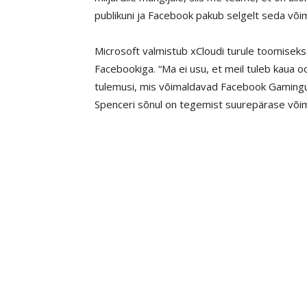
publikuni ja Facebook pakub selgelt seda võim
Microsoft valmistub xCloudi turule toomiseks s
Facebookiga. “Ma ei usu, et meil tuleb kaua
tulemusi, mis võimaldavad Facebook Gamingu 
Spenceri sõnul on tegemist suurepärase võim