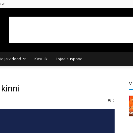
akt
did ja videod
Kasulik
Lojaalsuspood
V
kinni
0