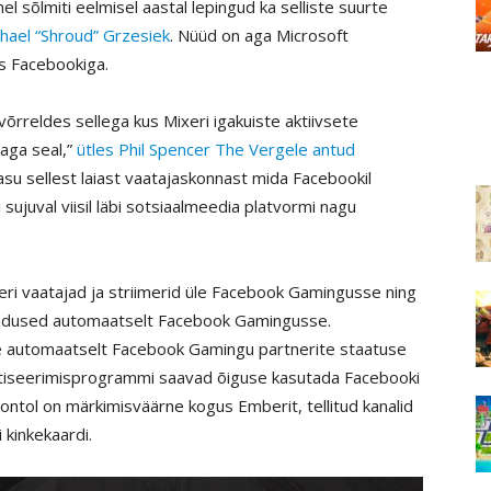
el sõlmiti eelmisel aastal lepingud ka selliste suurte
hael “Shroud” Grzesiek
. Nüüd on aga Microsoft
is Facebookiga.
võrreldes sellega kus Mixeri igakuiste aktiivsete
aga seal,”
ütles Phil Spencer The Vergele antud
asu sellest laiast vaatajaskonnast mida Facebookil
sujuval viisil läbi sotsiaalmeedia platvormi nagu
eri vaatajad ja striimerid üle Facebook Gamingusse ning
akendused automaatselt Facebook Gamingusse.
e automaatselt Facebook Gamingu partnerite staatuse
netiseerimisprogrammi saavad õiguse kasutada Facebooki
ontol on märkimisväärne kogus Emberit, tellitud kanalid
 kinkekaardi.