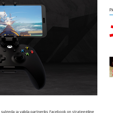
P
 sulgeda ja valida partneriks Facebook on strateegiline