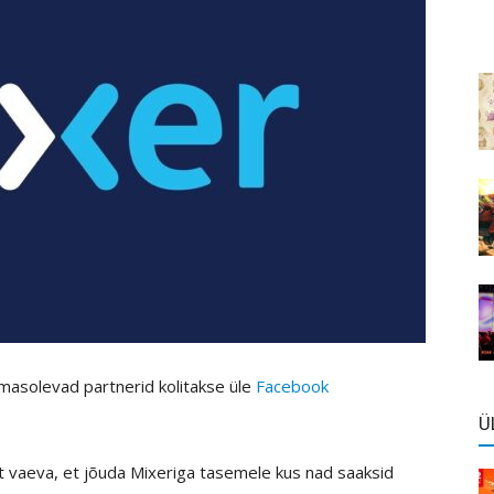
emasolevad partnerid kolitakse üle
Facebook
Ü
lt vaeva, et jõuda Mixeriga tasemele kus nad saaksid