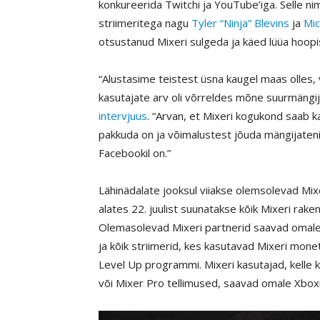
konkureerida Twitchi ja YouTube’iga. Selle nim
striimeritega nagu
Tyler “Ninja” Blevins
ja
Mic
otsustanud Mixeri sulgeda ja käed lüüa hoop
“Alustasime teistest üsna kaugel maas olles, 
kasutajate arv oli võrreldes mõne suurmängij
intervjuus
. “Arvan, et Mixeri kogukond saab k
pakkuda on ja võimalustest jõuda mängijateni 
Facebookil on.”
Lähinädalate jooksul viiakse olemsolevad Mix
alates 22. juulist suunatakse kõik Mixeri r
Olemasolevad Mixeri partnerid saavad omal
ja kõik striimerid, kes kasutavad Mixeri mo
Level Up programmi. Mixeri kasutajad, kelle k
või Mixer Pro tellimused, saavad omale Xboxi