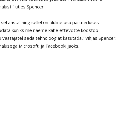
alust,” ütles Spencer.
el aastal ning sellel on oluline osa partnerluses
 oodata kuniks me näeme kahe ettevõtte koostöö
vaatajatel seda tehnoloogiat kasutada,” vihjas Spencer.
alusega Microsofti ja Facebooki jaoks.