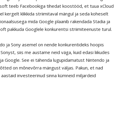
soft teeb Facebookiga tihedat koostööd, et tuua xCloud
kergelt klikkida striimitaval mängul ja seda koheselt
ionaalsusega mida Google plaanib rakendada Stadia ja
ft pakkuda Googlele konkurentsi striimiteenuste turul.
ndo ja Sony asemel on nende konkurentideks hoopis
Sonyst, siis me austame neid väga, kuid edasi liikudes
a Google. See ei tähenda lugupidamatust Nintendo ja
võtted on mõnevõrra mängust väljas. Pakun, et nad
 aastaid investeerinud sinna kümneid miljardeid