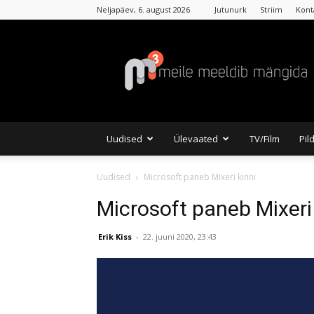
Neljapäev, 6. august 2026
Jutunurk
Striim
Kont
MKuubis
Uudised
Ülevaated
TV/Film
Pil
Uudised
Microsoft paneb Mixeri kinni
Microsoft paneb Mixeri 
Erik Kiss
-
22. juuni 2020, 23:43