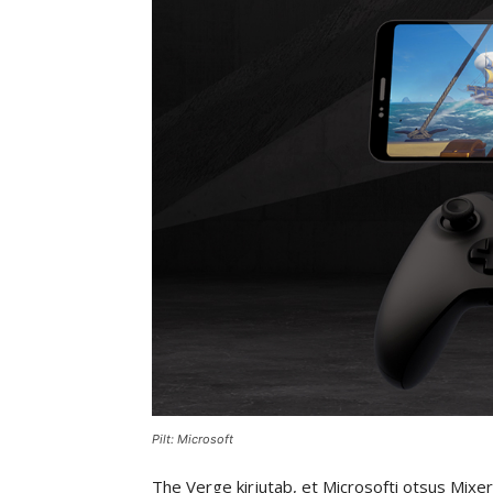
Pilt: Microsoft
The Verge kirjutab, et Microsofti otsus Mixer