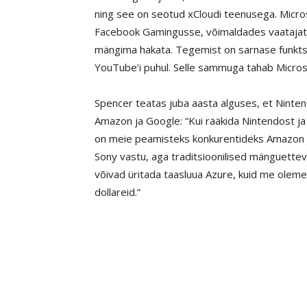
ning see on seotud xCloudi teenusega. Micro
Facebook Gamingusse, võimaldades vaatajatel 
mängima hakata. Tegemist on sarnase funkts
YouTube’i puhul. Selle sammuga tahab Microso
Spencer teatas juba aasta alguses, et Ninte
Amazon ja Google: “Kui rääkida Nintendost ja 
on meie peamisteks konkurentideks Amazon j
Sony vastu, aga traditsioonilised mänguette
võivad üritada taasluua Azure, kuid me oleme
dollareid.”