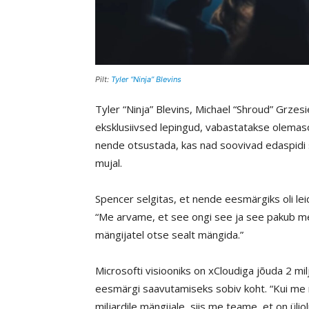
Pilt:
Tyler “Ninja” Blevins
Tyler “Ninja” Blevins, Michael “Shroud” Grzesi
eksklusiivsed lepingud, vabastatakse olemaso
nende otsustada, kas nad soovivad edaspidi s
mujal.
Spencer selgitas, et nende eesmärgiks oli lei
“Me arvame, et see ongi see ja see pakub me
mängijatel otse sealt mängida.”
Microsofti visiooniks on xCloudiga jõuda 2 mil
eesmärgi saavutamiseks sobiv koht. “Kui me
miljardile mängijale, siis me teame, et on üli