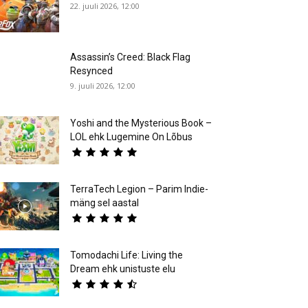
22. juuli 2026, 12:00
Assassin’s Creed: Black Flag
Resynced
9. juuli 2026, 12:00
Yoshi and the Mysterious Book –
LOL ehk Lugemine On Lõbus
TerraTech Legion – Parim Indie-
mäng sel aastal
Tomodachi Life: Living the
Dream ehk unistuste elu