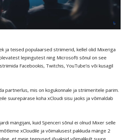
ek ja teised populaarsed striimerid, kellel olid Mixeriga
levatest lepingutest ning Microsofti sõnul on see
triimida Facebookis, Twitchis, YouTube’is või kusagil
da partnerlus, mis on kogukonnale ja striimeritele parim.
ile suurepärase koha xCloudi sisu jaoks ja võimaldab
jardi mängijani, kuid Spenceri sõnul ei olnud Mixer selle
 mõtleme xCloudile ja võimalusest pakkuda mänge 2
oluline, et meie teenused jõuaksid võimalikult suure