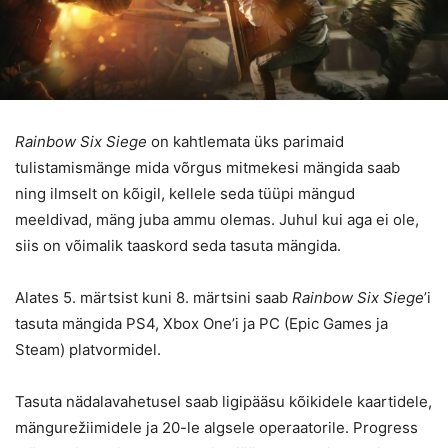
Rainbow Six Siege
on kahtlemata üks parimaid
tulistamismänge mida võrgus mitmekesi mängida saab
ning ilmselt on kõigil, kellele seda tüüpi mängud
meeldivad, mäng juba ammu olemas. Juhul kui aga ei ole,
siis on võimalik taaskord seda tasuta mängida.
Alates 5. märtsist kuni 8. märtsini saab
Rainbow Six Siege
’i
tasuta mängida PS4, Xbox One’i ja PC (Epic Games ja
Steam) platvormidel.
Tasuta nädalavahetusel saab ligipääsu kõikidele kaartidele,
mängurežiimidele ja 20-le algsele operaatorile. Progress