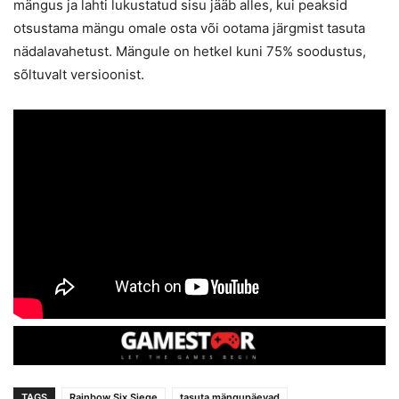
mängus ja lahti lukustatud sisu jääb alles, kui peaksid
otsustama mängu omale osta või ootama järgmist tasuta
nädalavahetust. Mängule on hetkel kuni 75% soodustus,
sõltuvalt versioonist.
TAGS
Rainbow Six Siege
tasuta mängupäevad