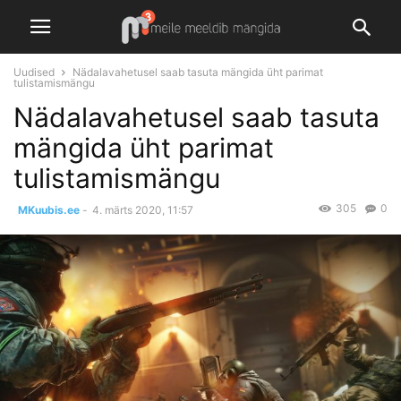
Uudised
Nädalavahetusel saab tasuta mängida üht parimat
tulistamismängu
Nädalavahetusel saab tasuta
mängida üht parimat
tulistamismängu
305
0
MKuubis.ee
-
4. märts 2020, 11:57